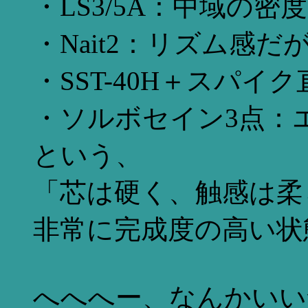
・LS3/5A：中域の密
・Nait2：リズム感だ
・SST-40H＋スパ
・ソルボセイン3点：
という、
「芯は硬く、触感は柔
非常に完成度の高い状
へへへー、なんかいい