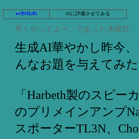
AIに評価させてみる
●4月9日(木)
早くやってよー、であった木曜日。
生成AI華やかし昨今
んなお題を与えてみた
「Harbeth製のスピーカー
のプリメインアンプNait
スポーターTL3N、Chor