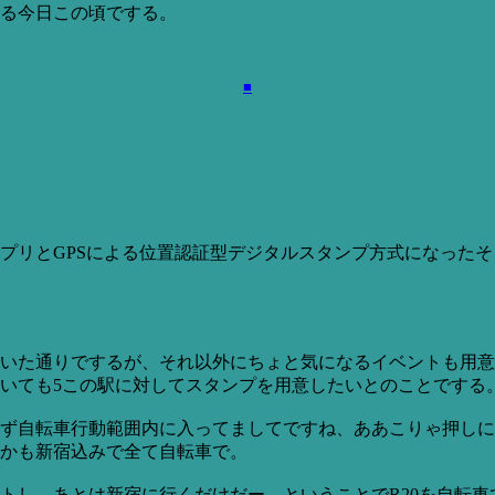
る今日この頃でする。
■
プリとGPSによる位置認証型デジタルスタンプ方式になった
いた通りでするが、それ以外にちょと気になるイベントも用意
いても5この駅に対してスタンプを用意したいとのことでする
らず自転車行動範囲内に入ってましてですね、ああこりゃ押し
かも新宿込みで全て自転車で。
トし、あとは新宿に行くだけだー、ということでR20を自転