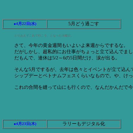
5月どう過ごす
●4月22日(水)
とりあえずこれで行こう、となった水曜日。
さて、今年の黄金週間もいよいよ来週からでするな。
だがしかし、超私的にお仕事がちょっと立て込んでまし
だもんで、連休は5/2～6の5日間だけ、涙が出る。
そんな5月でするが、去年は色々とイベントが立て込ん
シップデーとベトナムフェスくらいなもので。や、けっ
これの合間を縫って山にも行くので、なんだかんだで今
ラリーもデジタル化
●4月23日(木)