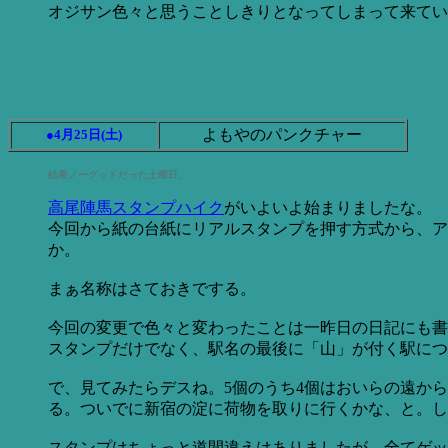
オジサン色々と思うことしきりとなってしまって来てい
よもやのパンクチャー
●4月25日(土)
結果ノーグッドだった土曜日。
高尾陣馬スタンプハイク
がいよいよ始まりましたな。
今回から紙の台紙にリアルスタンプを押す方式から、ア
か。
まぁ名称はさておきでする。
今回の変更で色々と変わったことは一昨日の日記にも書
スタンプだけでなく、駅名の最後に「山」が付く駅につ
で、見てみたらデスね。5個のうち4個はおいらの遠か
る。ついでに新宿の淀に荷物を取りに行くかな、と。し
スタンプはちょっと道間違えはありましたが、全てゲッ