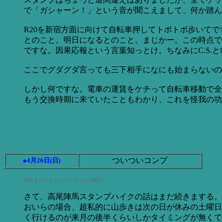
で「ガシャーン！」という音が聞こえまして、何か踏んだか？と
R20を新宿方面に向けて自転車押してトボトボ歩いて
とのこと。明日になるとのこと。まじかー。この時点で
ですな。因果応報という言葉知っとけ。ちなみにC.S.
ここでグダグダ言っても三下相手になにも始まらないの
しかし何ですな。電車の運賃をケチって自転車移動で全
もう交換時期に来ていたこともわかり、これを怪我の功
ついついコンプ
●4月26日(日)
気分まだ土なんだけどじつは日曜日。
さて、高尾陣馬スタンプハイクの話はまだ続きまする。
おいらの場合、超私的に山歩きは次の日が休みの土曜日
く行けるのが来月の後半くらいしかタイミングが無くて