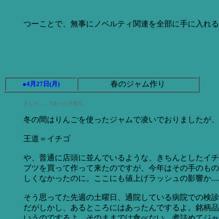
つーことで、無事にノベルティ関連を全部に手に入れる
春のジャム作り
●4月27日(月)
まじか.......であった月曜日。
冬の間はりんごを使ったジャムで凌いでおりましたが、
王道＝イチゴ
や、普通に店頭に並んでいるような、きちんとしたイチ
ブツを買って作って来たのですが、今年はその手のもので
しくなかったのに。ここにも値上げラッシュの影響か....
そう思ってた先週の土曜日、通院している病院での検診
だがしかし、あるところにはあったんでするよ。銘柄品
いうのでするよ。そのままでは食べない、煮詰めてジャ