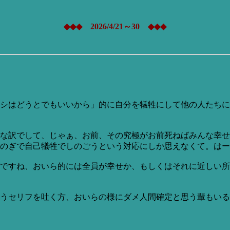
◆◆◆ 2026/4/21～30 ◆◆◆
シはどうとでもいいから」的に自分を犠牲にして他の人たちに
な訳でして、じゃぁ、お前、その究極がお前死ねばみんな幸せ
のぎで自己犠牲でしのごうという対応にしか思えなくて。はー
ですね、おいら的には全員が幸せか、もしくはそれに近しい所
うセリフを吐く方、おいらの様にダメ人間確定と思う輩もいる