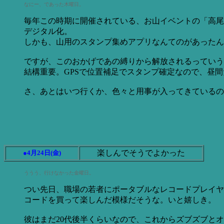
なにー、であった木曜日。
毎年この時期に開催されている、お山イベントの「高尾
デジタル化。
しかも、山用のスタンプ集めアプリなんてのがあったん
ですが、このおかげであの縛りから解放されるっていう
結構重要。GPSで位置補足でスタンプ確定なので、昼
さ、あとはいつ行くか、色々と用事が入ってきているの
楽しんでそうでよかった
●4月24日(金)
ううう、行けなかった金曜日。
つい先日、職場の若者にポータブルなレコードプレイヤ
コードを買って楽しんだ模様だそうな。いと嬉しき。
彼はまだ20代後半くらいなので、これからズブズブと