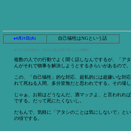
自己犠牲はNGという話
●4月21日(火)
オススメは725すか。でもとりあえず02で行っとく火曜日。
複数の人での行動でよく聞く話しなんでするが、「アタ
んがそれで物事を解決しようとするきらいがあるので。
この、「自己犠牲」的な対応、超私的には超嫌いな対応
れて死ねる人間、多分皆無だと思われでする。その場し
じゃぁ、お前はどうなんだ、酒マックよ、と言われれば
でする。だって死にたくないし。
だもんで、気軽に「アタシのことは気にしないで」とい
の頃でする。